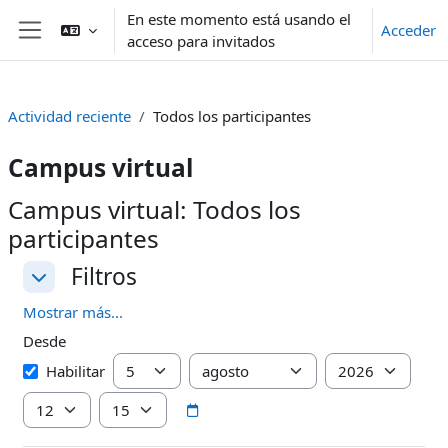
Salta al contenido principal
En este momento está usando el
Acceder
acceso para invitados
Panel lateral
Actividad reciente
Todos los participantes
Campus virtual
Campus virtual: Todos los
participantes
Filtros
Filtros
Filtros
Mostrar más...
Desde
Desde
Día
Mes
Año
Habilitar
Hora
Minuto