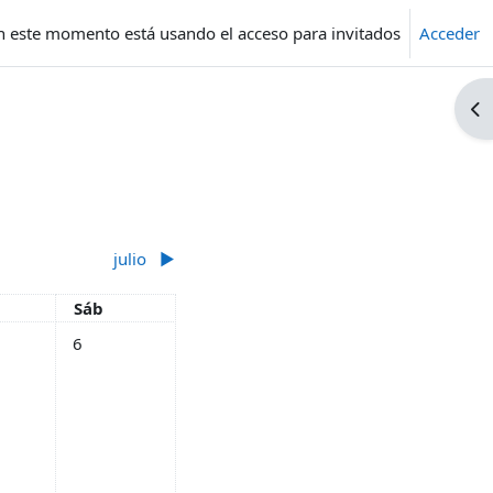
n este momento está usando el acceso para invitados
Acceder
Ab
julio
▶︎
es
Sábado
Sáb
unio
tos, viernes, 5 junio
Sin eventos, sábado, 6 junio
6