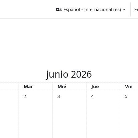
Español - Internacional ‎(es)‎
E
junio 2026
es
Martes
Miércoles
Jueves
Viern
Mar
Mié
Jue
Vie
entos, lunes, 1 junio
Sin eventos, martes, 2 junio
Sin eventos, miércoles, 3 junio
Sin eventos, jueves, 4 j
Sin even
2
3
4
5