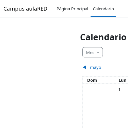
Salta al contenido principal
Campus aulaRED
Página Principal
Calendario
Calendario
Mes
◀︎
mayo
Domingo
Lun
Dom
Lun
Sin ev
1